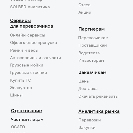
Согласие на обработку
персональных данных
Пользовательское
соглашение
Владелец сайта: ООО НТК «СОЛБЕР» (ОГРН 1217700213752). Адрес:
117393, Москва, ул.Профсоюзная, дом 56, пом.1/7.
Договоры страхования заключаются посредством агента
ООО «СОЛБЕР- Цифровые Решения» (ОГРН 1152309001261) со страховой компанией,
выбранной страхователем.
Все права защищены, копирование любых материалов запрещено. При использовании
информации ссылка на сайт обязательна.
На сайте (и всех его страницах) могут применяться рекомендательные технологии.
Правила применения рекомендательных технологий и контакты смотрите
тут
.