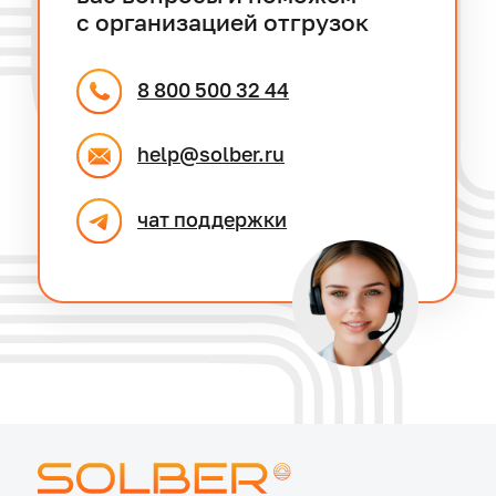
Песок
Система управления
грузоперевозками
Щебень
Топливные карты и ГСМ
Гравий
Отслеживание заказов
Смеси
нерудных материалов
Керамзит
SOLBER Страхование
Цемент
SOLBER Селлер
Отсев
SOLBER Аналитика
Акции
Сервисы
для перевозчиков
Партнерам
Онлайн-сервисы
Перевозчикам
Оформление пропуска
Поставщикам
Рамки и весы
Водителям
Автосервисы и запчасти
Инвесторам
Грузовые мойки
Заказчикам
Грузовые стоянки
Купить ТС
Цены
Эвакуатор
Доставка
Шины
Скачать реквизиты