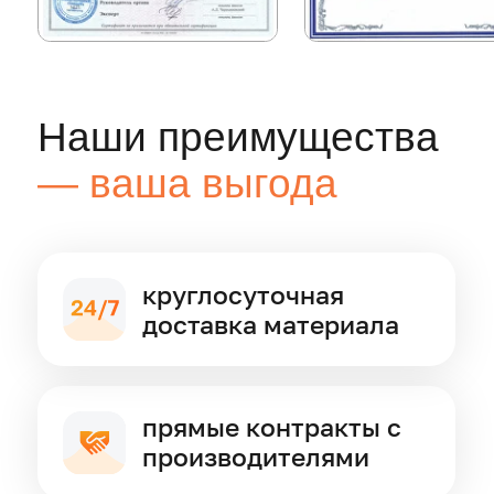
>100 единиц техники
собственного авто
пропуска на
МКАД, ТТК, СК
Поддержка
Личное сопровождение
персональным менеджером
Имя