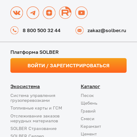
Страхование
Аналитика рынка
Частным лицам
Перевозки
ОСАГО
Закупки
КАСКО
Продажи
Имущество
Объем рынка
Корпоративным
Карта нерудных
клиентам
материалов
ОСАГО
Карта карьеров
КАСКО
Платформа
Автопарки
SOLBER
Имущество
ЛК Перевозчика
Грузы
ЛК Покупателя
ЛК Поставщика
Правовые документы
Политика
Медиа
конфиденциальности
Пресс-центр
Политика обработки
персональных данных
Экспертное мнение
Типовые договоры
Мы на РБК
SOLBER Водитель