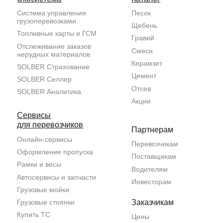
Пользовательское
соглашение
Владелец сайта: ООО НТК «СОЛБЕР» (ОГРН 1217700213752). Адрес:
117393, Москва, ул.Профсоюзная, дом 56, пом.1/7.
Договоры страхования заключаются посредством агента
ООО «СОЛБЕР- Цифровые Решения» (ОГРН 1152309001261) со страховой
компанией, выбранной страхователем.
Все права защищены, копирование любых материалов запрещено. При использовании
информации ссылка на сайт обязательна.
На сайте (и всех его страницах) могут применяться рекомендательные технологии.
Правила применения рекомендательных технологий и контакты смотрите
тут
.