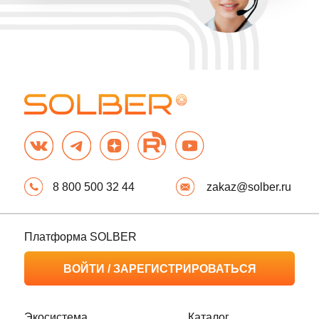
Частным лицам
Перевозки
ОСАГО
Закупки
КАСКО
Продажи
Имущество
Объем рынка
Корпоративным
Карта нерудных
клиентам
материалов
ОСАГО
Карта карьеров
КАСКО
Платформа
Автопарки
SOLBER
Имущество
ЛК Перевозчика
Грузы
ЛК Покупателя
ЛК Поставщика
Правовые документы
Политика
Медиа
конфиденциальности
Пресс-центр
Политика обработки
персональных данных
Экспертное мнение
Типовые договоры
Мы на РБК
SOLBER Водитель
Согласие на обработку
персональных данных