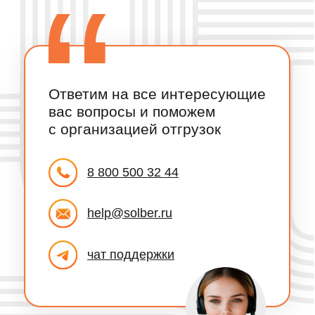
грузоперевозками
Щебень
Топливные карты и ГСМ
Гравий
Отслеживание заказов
Смеси
нерудных материалов
Керамзит
SOLBER Страхование
Цемент
SOLBER Селлер
Отсев
SOLBER Аналитика
Акции
Сервисы
для перевозчиков
Партнерам
Онлайн-сервисы
Перевозчикам
Оформление пропуска
Поставщикам
Рамки и весы
Водителям
Автосервисы и запчасти
Инвесторам
Грузовые мойки
Заказчикам
Грузовые стоянки
Купить ТС
Цены
Эвакуатор
Доставка
Шины
Скачать реквизиты
Страхование
Аналитика рынка