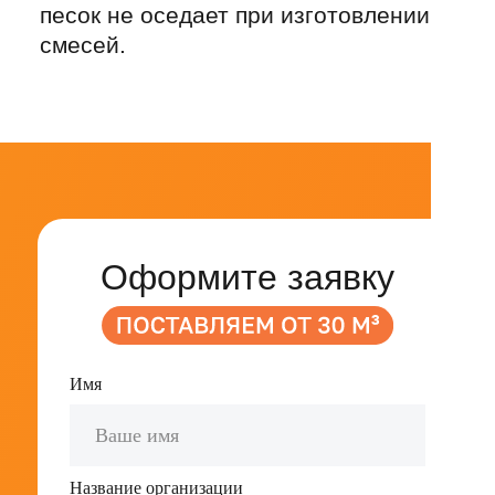
Название организации
Телефон
+7
E-mail
Объем
Ед.измерения
Адрес поставки