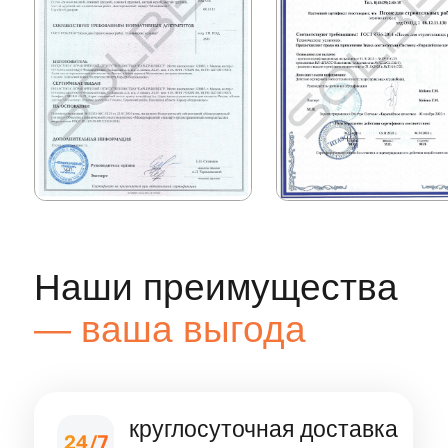
>100 единиц техники
собственного авто
пропуска на МКАД,
ТТК, СК
Поддержка
Личное сопровождение
персональным менеджером
Имя