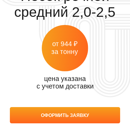
цена указана
с учетом доставки
ОФОРМИТЬ ЗАЯВКУ
Главная
>
Каталог
>
Песок
>
Речной
>
Средний
Скачать договор поставки
Скачать прайс-лист
Средний
Мелкий
Крупный