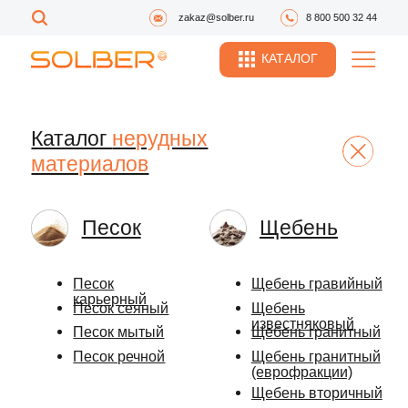
zakaz@solber.ru
8 800 500 32 44
КАТАЛОГ
Каталог
нерудных
материалов
Песок
Щебень
Песок
Щебень гравийный
карьерный
Песок сеяный
Щебень
известняковый
Песок мытый
Щебень гранитный
Песок речной
Щебень гранитный
(еврофракции)
Щебень вторичный