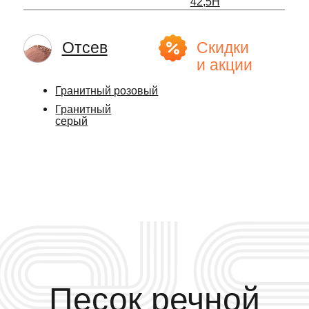
Гранитный
серый
Песок речной
средний 2,0-2,5
от 944 ₽
за тонну