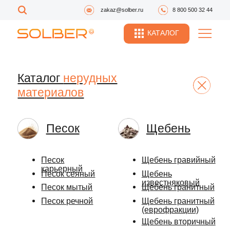
zakaz@solber.ru
8 800 500 32 44
КАТАЛОГ
Каталог
нерудных
материалов
Песок
Щебень
Песок
Щебень гравийный
карьерный
Песок сеяный
Щебень
известняковый
Песок мытый
Щебень гранитный
Песок речной
Щебень гранитный
(еврофракции)
Щебень вторичный