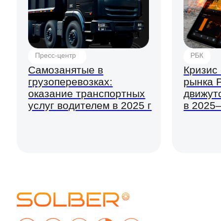
Имущество
Объем рынка
Корпоративным
Карта нерудных
клиентам
материалов
ОСАГО
Карта карьеров
КАСКО
Платформа
Автопарки
SOLBER
Имущество
ЛК Перевозчика
Грузы
ЛК Покупателя
ЛК Поставщика
Правовые документы
Политика
Медиа
конфиденциальности
Пресс-центр
Политика обработки
персональных данных
Экспертное мнение
Типовые договоры
Мы на РБК
SOLBER Водитель
Согласие на обработку
персональных данных
Пользовательское
соглашение
Владелец сайта: ООО НТК «СОЛБЕР» (ОГРН 1217700213752). Адрес: