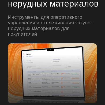
Актуальные
данные
информация обновляется в реальном
времени, гарантируя точность каждой
цифры
Прозрачность
взаиморасчетов
полный контроль над расходами
и остатками средств на счету
Страхование
для частных
и корпоративных