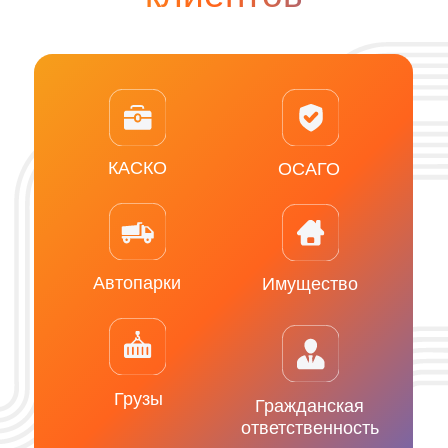
материалов
> 12
> 1 000
лет на рынке
активных контрагентов
> 60 000 000
тонн проданных нерудных материалов
Экосистема
SOLBER Страхование
SOLBER Селлер
SOLBER Аналитика
SOLBER Управление грузами
SOLBER для водителей