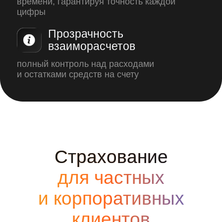
ПОДРОБНЕЕ
Подробнее
о
SOLBER
ДОСТИЖЕНИЯ
РАБОТА В SOLBER
Нам доверяют
Сотрудничаем с инфраструктурными
объектами Москвы и МО, обеспечивая
бесперебойную поставку нерудных