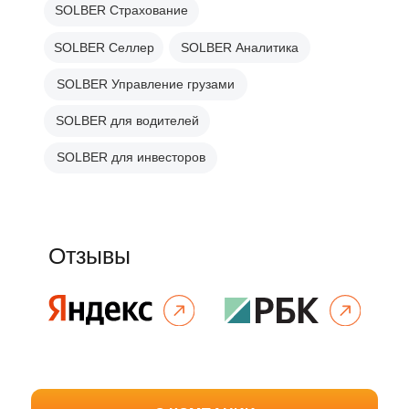
8 800 500 32 44
zakaz@solber.ru
Платформа SOLBER
ВОЙТИ / ЗАРЕГИСТРИРОВАТЬСЯ
Экосистема
Каталог
Песок
Система управления
грузоперевозками
Щебень
Топливные карты и ГСМ
Гравий
Отслеживание заказов
Смеси
нерудных материалов