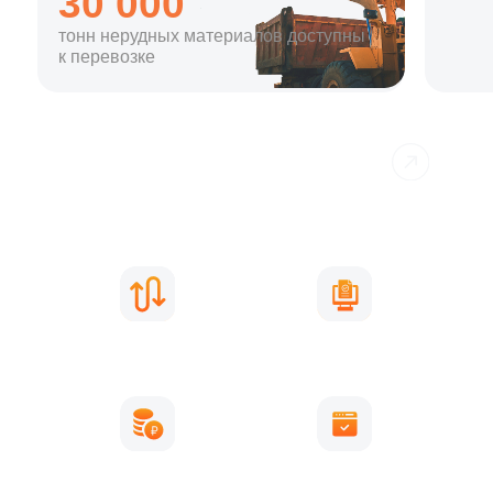
Дополнительные
сервисы
Оформление
Рамки и весы
пропуска
Автосервис
Купить ТС
и запчасти
Для карьеров