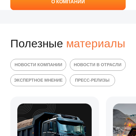
Керамзит
SOLBER Страхование
Цемент
SOLBER Селлер
Отсев
SOLBER Аналитика
Акции
Сервисы
для перевозчиков
Партнерам
Онлайн-сервисы
Перевозчикам
Оформление пропуска
Поставщикам
Рамки и весы
Водителям
Автосервисы и запчасти
Инвесторам
Грузовые мойки
Заказчикам
Грузовые стоянки
Купить ТС
Цены
Эвакуатор
Доставка
Шины
Скачать реквизиты
Страхование
Аналитика рынка
Частным лицам
Перевозки
ОСАГО
Закупки
КАСКО
Продажи