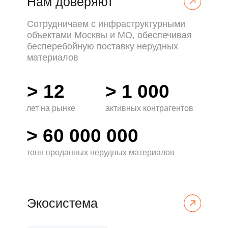
ЭКСПЕРТНОЕ МНЕНИЕ
ПРЕСС-РЕЛИЗЫ
Пресс-центр
РБК
Самозанятые в
Кризис строи
грузоперевозках:
рынка РФ: куд
оказание транспортных
движутся цены
услуг водителем в 2025 г
в 2025–2026 г