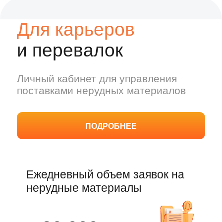
ПРОДАТЬ МАТЕРИАЛ
Станьте продавцом на
маркетплейсе нерудных
материалов
Карьеры
Отгрузки
Создавайте карточки товаров и
формируйте витрину карьера.
Контролируйте
Вносите описание, цену, объем
распределяйте
материалов, адрес, график
Осуществляйт
работы, фото и схемы проезда к
рейса, водите
карьеру
машины