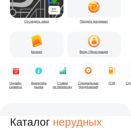
Онлайн-
Аналитика
Ставки
Специальные
ГСМ
Страхование
сервисы
рынка
на перевозку
предложения
Каталог
нерудных
материалов
поставляем все виды и фракций
нерудных материалов
от производителя без посредников и
переплат
Песок
Щебень
Грави