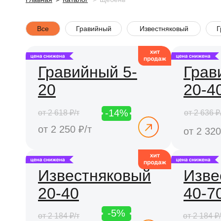
Все
Гравийный
Известняковый
Г
Гравийный 5-
Грав
20
20-4
-14%
от 2 618 ₽/т
от 2 636 ₽
от 2 250 ₽/т
от 2 320
Известняковый
Изве
20-40
40-7
-5%
от 2 184 ₽/т
от 2 184 ₽/