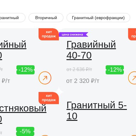
ранитный
Вторичный
Гранитный (еврофракции)
ийный
Гравийный
0
40-70
-12%
-12%
/т
от 2 636 ₽/т
 ₽/т
от 2 320 ₽/т
Гранитный 5-
стняковый
10
0
-5%
т