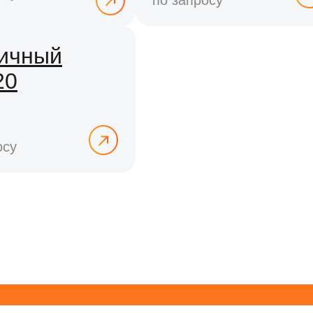
по запросу
ичный
20
осу