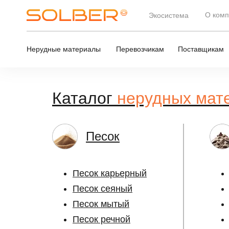
О ком
Экосистема
Нерудные материалы
Перевозчикам
Поставщикам
Каталог
нерудных мат
Песок
Песок карьерный
Песок сеяный
Песок мытый
Песок речной