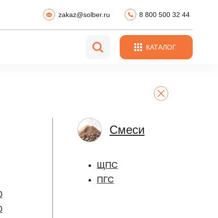
zakaz@solber.ru
8 800 500 32 44
КАТАЛОГ
Смеси
ЩПС
ПГС
0
0