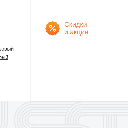
Скидки
и акции
зовый
рый