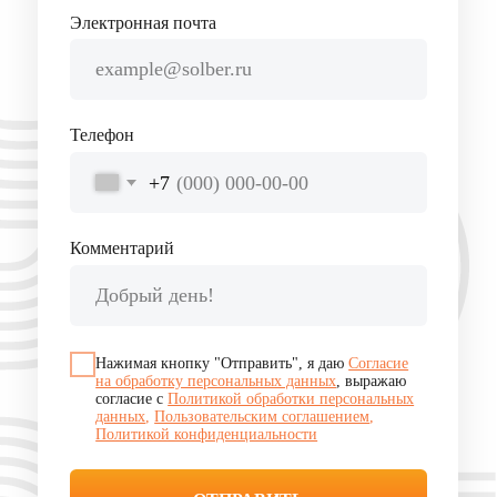
help@solber.ru
чат поддержки
8 800 500 32 44
zakaz@solber.ru
Платформа SOLBER