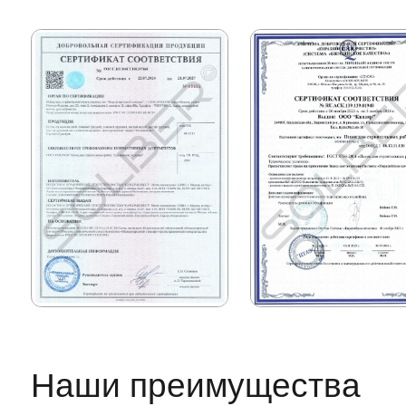
прямые контракты с
производителями
>100 единиц техники
собственного авто
пропуска на МКАД,
ТТК, СК
Поддержка
Личное сопровождение
персональным менеджером