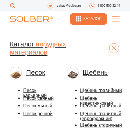
zakaz@solber.ru
8 800 500 32 44
КАТАЛОГ
Каталог
нерудных
материалов
Песок
Щебень
Песок
Щебень гравийный
карьерный
Песок сеяный
Щебень
известняковый
Песок мытый
Щебень гранитный
Песок речной
Щебень гранитный
(еврофракции)
Щебень вторичный