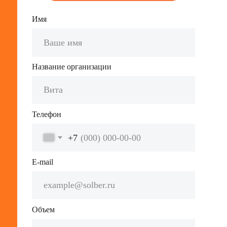
Ед.измерения
Адрес поставки
Дата поставки
Нажимая кнопку "Отправить заявку", я даю
Согласие на обработку персональных
данных
, выражаю согласие с
Политикой
обработки персональных
данных, Пользовательским
соглашением, Политиой конфиденциальности
ОТПРАВИТЬ ЗАЯВКУ