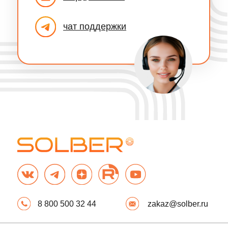
Купить ТС
Цены
Эвакуатор
Доставка
Шины
Скачать реквизиты
Страхование
Аналитика рынка
Частным лицам
Перевозки
ОСАГО
Закупки
КАСКО
Продажи
Имущество
Объем рынка
Корпоративным
Карта нерудных
клиентам
материалов
ОСАГО
Карта карьеров
КАСКО
Платформа
Автопарки
SOLBER
Имущество
ЛК Перевозчика
Грузы
ЛК Покупателя
ЛК Поставщика
Правовые документы
Политика
Медиа
конфиденциальности
Пресс-центр
Политика обработки