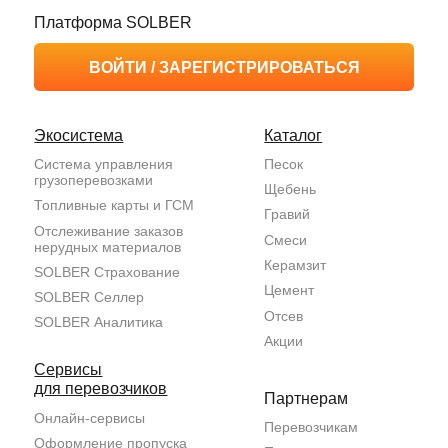
персональных данных
Экспертное мнение
Типовые договоры
Мы на РБК
SOLBER Водитель
Согласие на обработку
персональных данных
Пользовательское
соглашение
Владелец сайта: ООО НТК «СОЛБЕР» (ОГРН 1217700213752). Адрес:
117393, Москва, ул.Профсоюзная, дом 56, пом.1/7.
Договоры страхования заключаются посредством агента
ООО «СОЛБЕР- Цифровые Решения» (ОГРН 1152309001261) со страховой
компанией, выбранной страхователем.
Все права защищены, копирование любых материалов запрещено. При использовании
информации ссылка на сайт обязательна.
На сайте (и всех его страницах) могут применяться рекомендательные технологии.
Правила применения рекомендательных технологий и контакты смотрите
тут
.