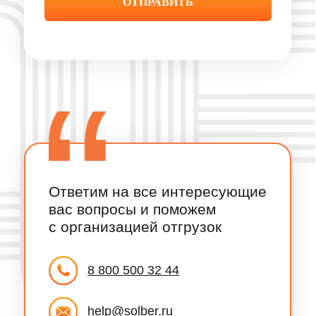
ВОЙТИ / ЗАРЕГИСТРИРОВАТЬСЯ
Экосистема
Каталог
Песок
Система управления
грузоперевозками
Щебень
Топливные карты и ГСМ
Гравий
Отслеживание заказов
Смеси
нерудных материалов
Керамзит
SOLBER Страхование
Цемент
SOLBER Селлер
Отсев
SOLBER Аналитика
Акции
Сервисы
для перевозчиков
Партнерам
Онлайн-сервисы
Перевозчикам
Оформление пропуска
Поставщикам
Рамки и весы
Водителям
Автосервисы и запчасти
Инвесторам
Грузовые мойки
Заказчикам
Грузовые стоянки