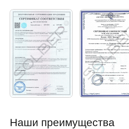
прямые контракты с
производителями
>100 единиц техники
собственного авто
пропуска на МКАД,
ТТК, СК
Поддержка
Личное сопровождение
персональным менеджером