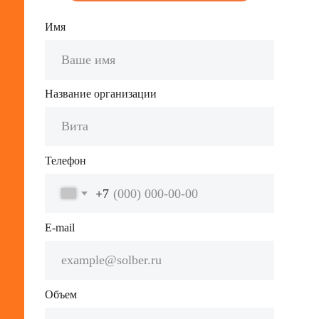
Ед.измерения
Адрес поставки
Дата поставки
Нажимая кнопку "Отправить заявку", я даю
Согласие на обработку персональных
данных
, выражаю согласие с
Политикой
обработки персональных
данных, Пользовательским
соглашением, Политиой конфиденциальности
ОТПРАВИТЬ ЗАЯВКУ