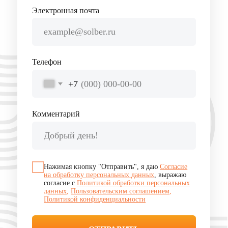
help@solber.ru
чат поддержки
8 800 500 32 44
zakaz@solber.ru
Платформа SOLBER