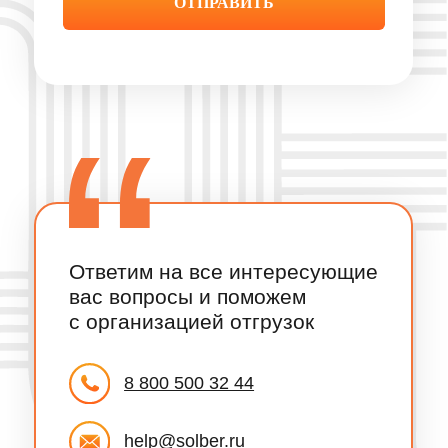
ВОЙТИ / ЗАРЕГИСТРИРОВАТЬСЯ
Экосистема
Каталог
Песок
Система управления
грузоперевозками
Щебень
Топливные карты и ГСМ
Гравий
Отслеживание заказов
Смеси
нерудных материалов
Керамзит
SOLBER Страхование
Цемент
SOLBER Селлер
Отсев
SOLBER Аналитика
Акции
Сервисы
для перевозчиков
Партнерам
Онлайн-сервисы
Перевозчикам
Оформление пропуска
Поставщикам
Рамки и весы
Водителям
Автосервисы и запчасти
Инвесторам
Грузовые мойки
Заказчикам
Грузовые стоянки