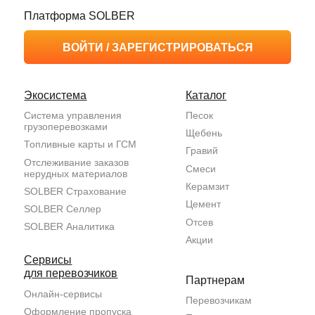
персональных данных
Экспертное мнение
Типовые договоры
Мы на РБК
SOLBER Водитель
Согласие на обработку
персональных данных
Пользовательское
соглашение
Владелец сайта: ООО НТК «СОЛБЕР» (ОГРН 1217700213752). Адрес:
117393, Москва, ул.Профсоюзная, дом 56, пом.1/7.
Договоры страхования заключаются посредством агента
ООО «СОЛБЕР- Цифровые Решения» (ОГРН 1152309001261) со страховой
компанией, выбранной страхователем.
Все права защищены, копирование любых материалов запрещено. При использовании
информации ссылка на сайт обязательна.
На сайте (и всех его страницах) могут применяться рекомендательные технологии.
Правила применения рекомендательных технологий и контакты смотрите
тут
.