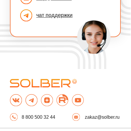
Купить ТС
Цены
Эвакуатор
Доставка
Шины
Скачать реквизиты
Страхование
Аналитика рынка
Частным лицам
Перевозки
ОСАГО
Закупки
КАСКО
Продажи
Имущество
Объем рынка
Корпоративным
Карта нерудных
клиентам
материалов
ОСАГО
Карта карьеров
КАСКО
Платформа
Автопарки
SOLBER
Имущество
ЛК Перевозчика
Грузы
ЛК Покупателя
ЛК Поставщика
Правовые документы
Политика
Медиа
конфиденциальности
Пресс-центр
Политика обработки