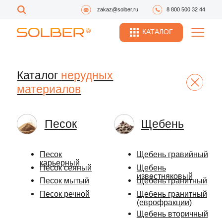
zakaz@solber.ru
8 800 500 32 44
КАТАЛОГ
Каталог
нерудных
материалов
Песок
Щебень
Песок
Щебень гравийный
карьерный
Песок сеяный
Щебень
известняковый
Песок мытый
Щебень гранитный
Песок речной
Щебень гранитный
(еврофракции)
Щебень вторичный